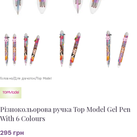
Головна
/
Для дівчаток
/
Top Model
Різнокольорова ручка Top Model Gel Pen
With 6 Colours
295
грн