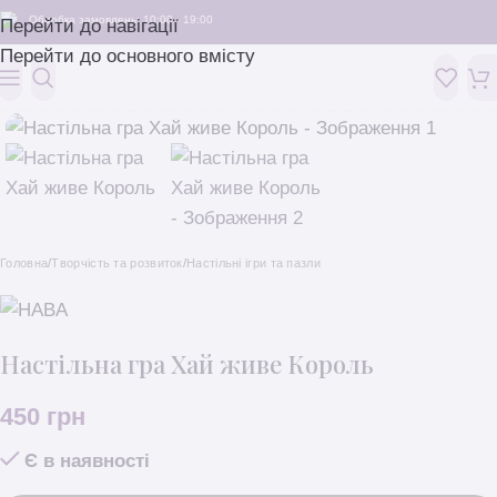
Обробка замовлень: 10:00 - 19:00
Перейти до навігації
Перейти до основного вмісту
Головна
/
Творчість та розвиток
/
Настільні ігри та пазли
Настільна гра Хай живе Король
450
грн
Є в наявності