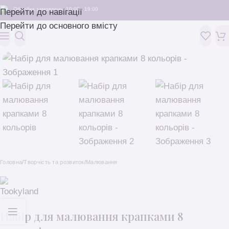
Обробка замовлень: 10:00 - 19:00
Перейти до навігації
Перейти до основного вмісту
Головна
/
Творчість та розвиток
/
Малювання
Набір для малювання крапками 8