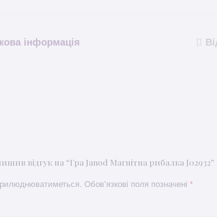
кова інформація
Ві
ишив відгук на “Гра Janod Магнітна рибалка J02932”
оприлюднюватиметься.
Обов’язкові поля позначені
*