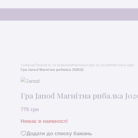
Головна
/
Творчість та розвиток
/
Настільні ігри та пазли
/
Настільні ігри
/
Гра Janod Магнітна рибалка J02932
Гра Janod Магнітна рибалка J02
775
грн
Немає в наявності
Додати до списку бажань