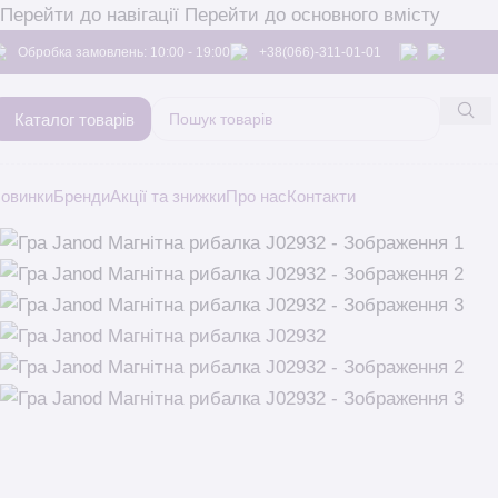
Перейти до навігації
Перейти до основного вмісту
Обробка замовлень: 10:00 - 19:00
+38(066)-311-01-01
Каталог товарів
овинки
Бренди
Акції та знижки
Про нас
Контакти