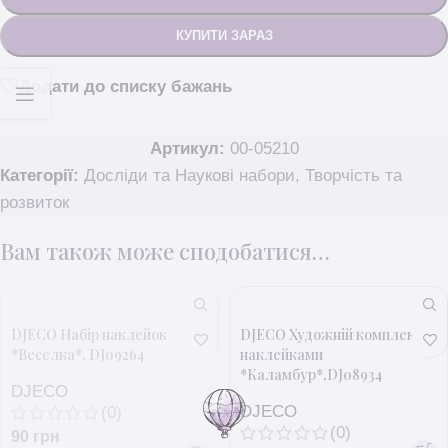
КУПИТИ ЗАРАЗ
Додати до списку бажань
Артикул:
00-05210
Категорії:
Досліди та Наукові набори
,
Творчість та
розвиток
Вам також може сподобатися…
DJECO Набір наклейок
DJECO Художній комплект з
*Веселка*, DJ09264
наклейками
*Каламбур*,DJ08934
DJECO
DJECO
(0)
(0)
90
грн